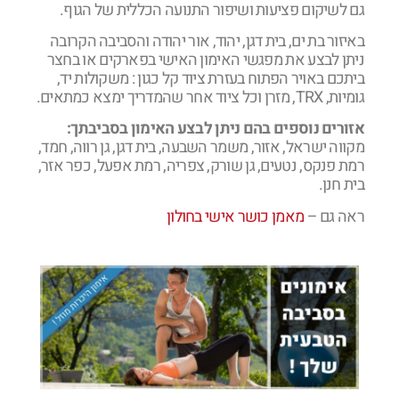
גם לשיקום פציעות ושיפור התנועה הכללית של הגוף.
באיזור בת ים, בית דגן, יהוד, אור יהודה והסביבה הקרובה
ניתן לבצע את מפגשי האימון האישי בפארקים או בחצר
ביתכם באויר הפתוח בעזרת ציוד קל כגון : משקולות יד,
גומיות, TRX, מזרן וכל ציוד אחר שהמדריך ימצא כמתאים.
אזורים נוספים בהם ניתן לבצע האימון בסביבתך:
מקווה ישראל, אזור, משמר השבעה, בית דגן, גן רווה, חמד,
רמת פנקס, נטעים, גן שורק, צפריה, רמת אפעל, כפר אזר,
בית חנן.
ראה גם –
מאמן כושר אישי בחולון