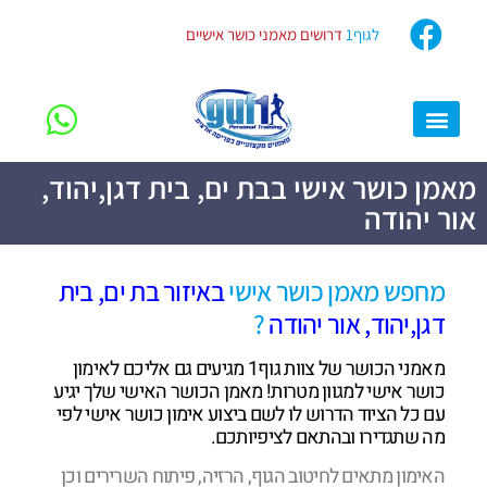
לגוף1
דרושים מאמני כושר אישיים
מגזין גוף1
מאמן כושר אישי
סוגי האימונים שלנו
השאלות הקבועות שלכם
המלצות מלקוחות
רוצה להתחיל?
מאמן כושר אישי בבת ים, בית דגן,יהוד,
אור יהודה
מחפש מאמן כושר אישי
באיזור בת ים, בית
דגן,יהוד, אור יהודה
?
מאמני הכושר של צוות גוף1 מגיעים גם אליכם לאימון
כושר אישי למגוון מטרות! מאמן הכושר האישי שלך יגיע
עם כל הציוד הדרוש לו לשם ביצוע אימון כושר אישי לפי
מה שתגדירו ובהתאם לציפיותכם.
האימון מתאים לחיטוב הגוף, הרזיה, פיתוח השרירים וכן