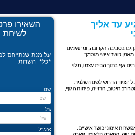
ע עד אליך
השאירו פרטי
י
לשיחת י
גוף1 מתבצעים ברמת גן וכן גם בסביבה הקרובה, ומתאימים
 מאמן כושר אישי מוסמך.
על מנת שנתייחס לפ
*כל* השדות
ים אף בתוך הבית עצמו, תלוי
ם כל הציוד הדרוש לשם השלמת
רות: חיטוב, הרזייה, פיתוח הגוף,
שם
גיל
פשרות אימוני כושר אישיים.
אימייל
ם נווה, הפארק הלאומי, פארק