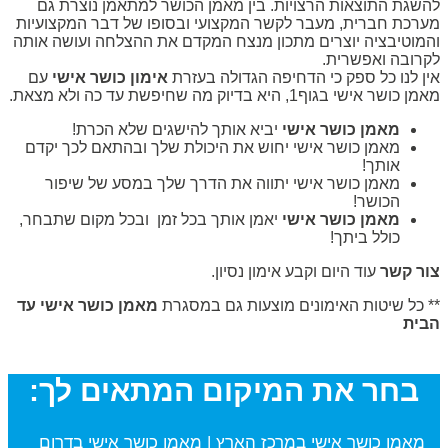
להשגת התוצאות הרצויות. בין מאמן הכושר למתאמן נוצרת גם
מערכת חברית, מעבר לקשר המקצועי ובסופו של דבר המקצועיות
והמוטיבציה יוצרים מתכון מנצח המקדם את ההצלחה ועושה אותה
לקרובה ואפשרית.
אין לנו כל ספק כי הדחיפה הגדולה בעזרת
אימון כושר אישי
עם
מאמן כושר אישי בגוף1, היא בדיוק מה שחיפשת עד כה ולא מצאת.
מאמן כושר אישי
יביא אותך להישגים שלא הכרת!
מאמן כושר אישי יחוש את היכולת שלך ובהתאם לכך יקדם
אותך!
מאמן כושר אישי יתווה את הדרך שלך במסע של שיפור
הכושר!
מאמן כושר אישי
יאמן אותך בכל זמן ובכל מקום שתבחר,
כולל ביתך!
צור קשר
עוד היום וקבע אימון נסיון.
** כל שיטות האימונים מוצעות גם במסגרת
מאמן כושר אישי עד
הבית
בחר את המיקום המתאים לך:
מאמן כושר אישי במרכז הארץ
|
מאמן כושר אישי בדרום