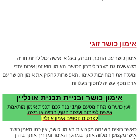
אימון כושר זוגי
אימון כושר עם החבר, חברה, בעל או אישה יכול להיות חוויה
משעשעת גם מעבר ליתרון הכושר. האימון הוא זמן איכות יחדיו
ומעלה את המחויבות לאימון. האפשרות לחלוק את אימון הכושר עם
אדם נוסף עשויה לחסוך בעלויות.
אימון כושר ובניית תכנית אונליין
יועץ כושר מומחה מטעם גוף1 יבנה לכם תכנית אימון מותאמת
אישית לפיתוח ועיצוב הגוף, הרזיה או ריצה.
לפרטים נוספים אימון אונליין
כאשר רוצים השגחה מקצועית באימון כושר, אין כמו מאמן כושר
אישי מקצוען המלווה אותך במהלך האימון ומדריך אותך בדרך