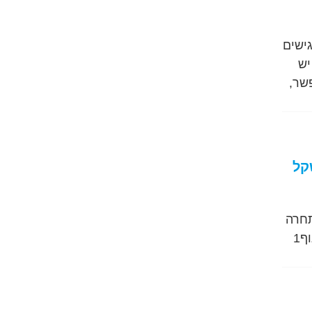
ישים
יש
שר,
שקל
תחרה
בהרמות כוח. את הפתרון הוא מצא באימונים עם נתנאל שטרן – מאמן כושר אישי בגוף1