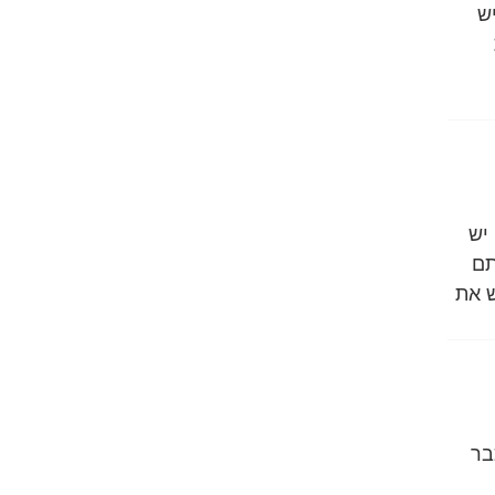
ש
יש
תם
ש את
בר