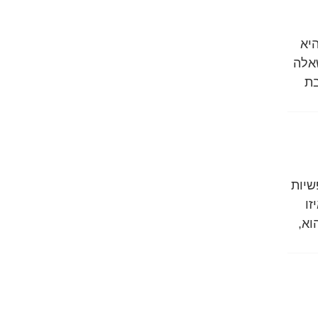
יא
אלה
בת
שיות
זו
וא,