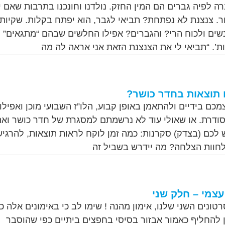
ה לפיה גברים הם המין החזק. נולדנו וחונכנו בתרבות שאם י
ור. צנצנת לא נפתחת? תביאי לגבר, הוא יפתח בקלות. שקיות
שים ולכוח הרי? והגברים? אפילו החלשים שבהם “מתגאים”
יות’. “תביאי לי את הצנצנת הזאת אני אראה לה מה
 תוצאות בחדר כושר?
 בידיים ולהתאמן באופן קבוע, הלו”ז השבועי מוכן ואפילו 
סודרת. או שאולי עוד לא נרשמתם למסגרת של חדר כושר וא
 לכם (בצדק) סקרנות: כמה זמן לוקח לראות תוצאות, להרגי
לחוות הצלחה? מה יידרש בשביל זה
עצמי – חלק שני
ונים השני שלנו, אימון מהנה ! שימו לב כי באימונים אלה כ
תן להחליף כאמור אבזור בסיסי בחפצים ביתיים כפי שהוסבר