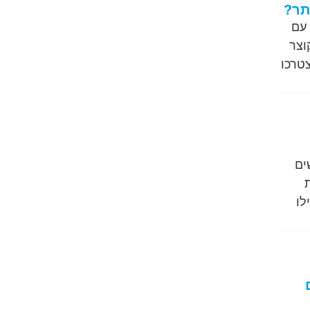
תר?
 עם
וצר
טרכו
ים
לו
קרים