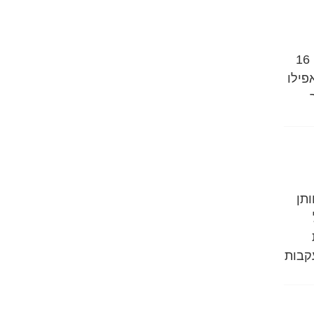
במהלך חודש פברואר, בדיוק כשנתיים לפני שנכתב הפוסט הזה, נכנס אלי אורי בן ה 16
היה אפילו
pu “מתוך
תן
עקבות