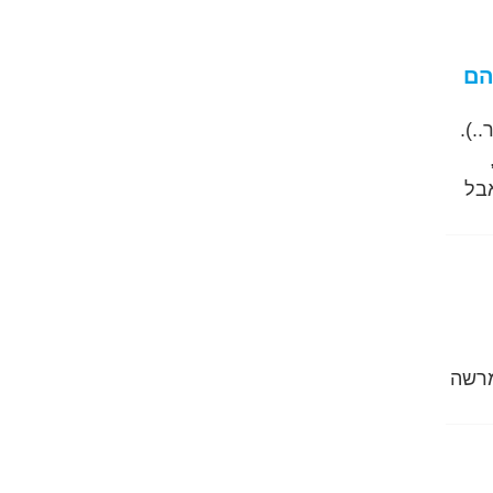
הם
.).
אבל
רבים. אבל אם הגעת לגיל 60+ אז אני מרשה