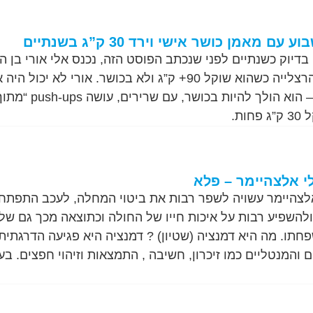
מאמן כושר אישי וירד 30 ק”ג בשנתיים
לסטודיו הפרטי שלי בהרצלייה כשהוא שוקל 90+ ק”ג ולא בכושר. אורי לא יכול 
לדמיין ששנתיים אחרי – הוא הולך להיות בכושר, עם שרירים, עושה sh-ups
ות.
לי אלצהיימר – פלא
אלצהיימר עשויה לשפר רבות את ביטוי המחלה, לעכב התפתחו
להשפיע רבות על איכות חייו של החולה וכתוצאה מכך גם של
תו. מה היא דמנציה (שטיון) ? דמנציה היא פגיעה הדרגתית
 והמנטליים כמו זיכרון, חשיבה , התמצאות וזיהוי חפצים. ב