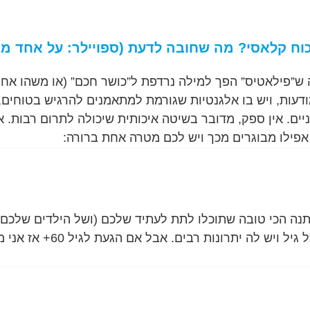
כוח קלאסי? מה שחובה לדעת (ספויילר: על אחד מ
ש”פילאטיס” הפך למילה נרדפת ל”כושר חכם” (או משהו אחר.
ודעות, ויש בו אלגנטיות שגורמת למתאמנים להרגיש בטוחים,
יים. אין ספק, מדובר בשיטה איכותית שיכולה לתרום רבות. 
ובריאות בגיל השלישי אימוני כוח בגיל 60+ : המתנה הכי טובה שתוכלו לתת לעתיד שלכם (ושל הילדים שלכם
והנכדים שלכם) זה לא סוד ששמירה על גוף פעיל חשובה בכל גיל ויש לה יתרונות 